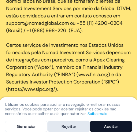
domiciliados no Brasil, que se tornaram clientes da
Nomad Investement Services por meio da Global DTVM,
estão convidados a entrar em contato conosco em
support@nomadglobal.com ou +55 (11) 4200-0204
(Brasil) / +1 (888) 998-2261 (EUA).
Certos serviços de investimento nos Estados Unidos
fornecidos pela Nomad Investment Services dependem
de integrações com parceiros, como a Apex Clearing
Corporation (“Apex”), membro da Financial Industry
Regulatory Authority (“FINRA”) (www.finra.org) e da
Securities Investor Protection Corporation (“SIPC”)
(https://www.sipc.org/).
A SIPC protege os valores mobiliários de clientes de
Utilizamos cookies para auxiliar a navegação e melhorar nossos
serviços. Você pode optar por aceitar, rejeitar os cookies não
seus membros em até US$ 250.000,00 para
necessários ou escolher quais quer autorizar.
Saiba mais
reclamações de dinheiro. Brochura explicativa
disponível mediante solicitação ou em www.sipc.org. O
Gerenciar
Rejeitar
Aceitar
SIPC não protege contra perdas de mercado e não