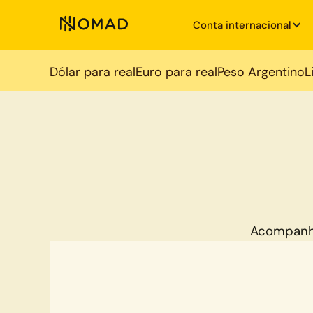
Conta internacional
Dólar para real
Euro para real
Peso Argentino
L
Acompanh