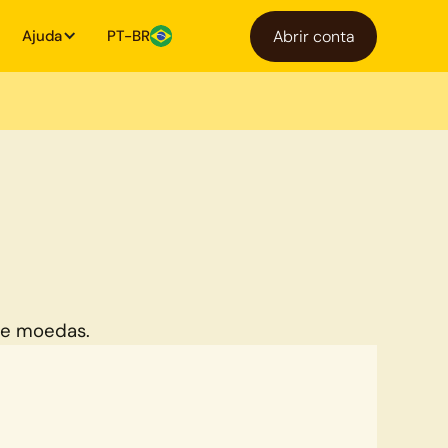
Ajuda
PT-BR
Abrir conta
de moedas.