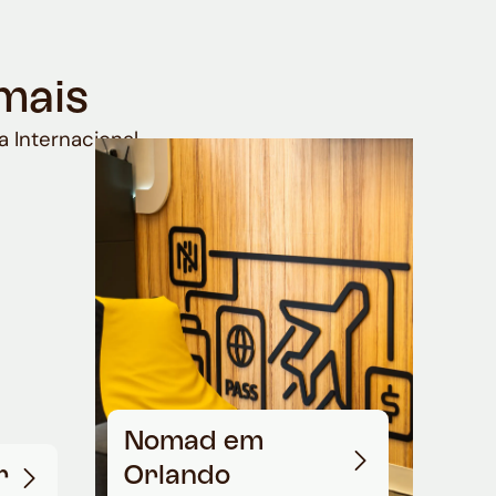
mais
a Internacional
Nomad em
r
Orlando