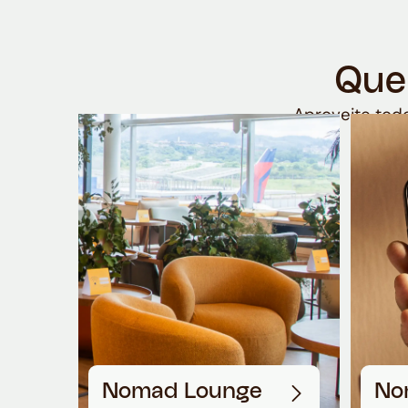
Que
Aproveite todo
Nomad Lounge
No