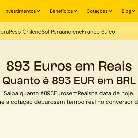
Investimentos
Benefícios
Cotações
Blog
ibra
Peso Chileno
Sol Peruano
Iene
Franco Suíço
893 Euros em Reais
Quanto é 893 EUR em BRL
Saiba quanto é
893
Euros
em
Reais
na data de hoje.
e a cotação de
Euros
em tempo real no conversor 