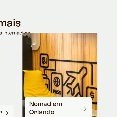
mais
a Internacional
Nomad em
r
Orlando