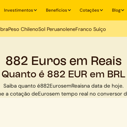
Investimentos
Benefícios
Cotações
Blog
ibra
Peso Chileno
Sol Peruano
Iene
Franco Suíço
882 Euros em Reais
Quanto é 882 EUR em BRL
Saiba quanto é
882
Euros
em
Reais
na data de hoje.
e a cotação de
Euros
em tempo real no conversor 