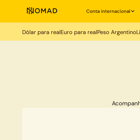
Conta internacional
Dólar para real
Euro para real
Peso Argentino
L
Acompanh