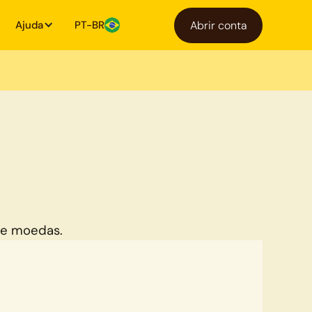
Ajuda
PT-BR
Abrir conta
de moedas.