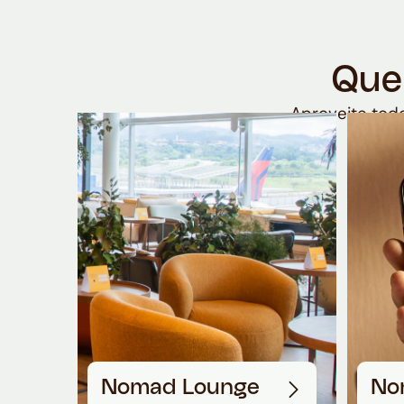
Que
Aproveite todo
Nomad Lounge
No