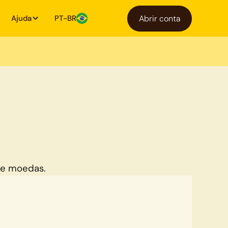
Ajuda
PT-BR
Abrir conta
de moedas.