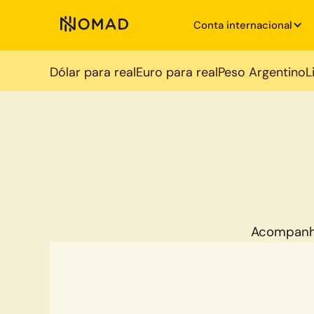
Conta internacional
Dólar para real
Euro para real
Peso Argentino
L
Acompanh