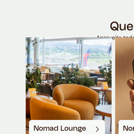
Que
Aproveite todo
Nomad Lounge
No