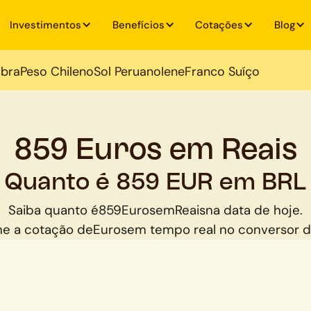
Investimentos
Benefícios
Cotações
Blog
ibra
Peso Chileno
Sol Peruano
Iene
Franco Suíço
859 Euros em Reais
Quanto é 859 EUR em BRL
Saiba quanto é
859
Euros
em
Reais
na data de hoje.
e a cotação de
Euros
em tempo real no conversor 