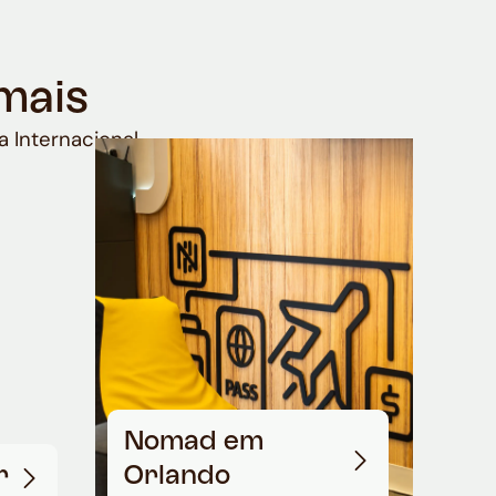
mais
a Internacional
Nomad em
r
Orlando