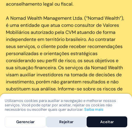
aconselhamento legal ou fiscal.
A Nomad Wealth Management Ltda. (“Nomad Wealth”),
é uma entidade que atua como consultor de Valores
Mobiliários autorizado pela CVM atuando de forma
independente em território brasileiro. Ao contratar
seus serviços, o cliente pode receber recomendações
personalizadas e orientações estratégicas
considerando seu perfil de risco, os seus objetivos e
sua situação financeira. Os serviços da Nomad Wealth
visam auxiliar investidores na tomada de decisões de
investimento, porém não garantem resultados e não
substituem sua análise. Informe-se sobre os riscos de
cada investimento e invista com responsabilidade.
Utilizamos cookies para auxiliar a navegação e melhorar nossos
serviços. Você pode optar por aceitar, rejeitar os cookies não
As marcas registradas, logotipos e marcas de serviço
necessários ou escolher quais quer autorizar.
Saiba mais
que aparecem nos Serviços, incluindo, mas não se
Gerenciar
Rejeitar
Aceitar
limitando à marca registrada “Nomad” são marcas
registradas e marcas de serviço da Nomad. Outros