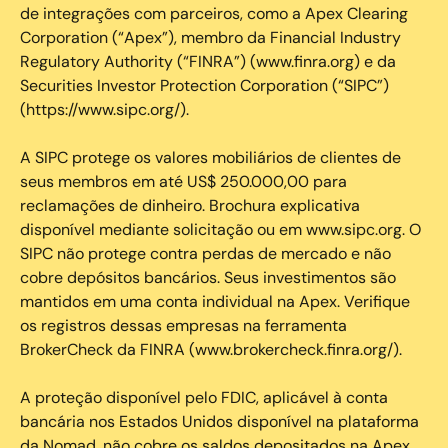
de integrações com parceiros, como a Apex Clearing
Corporation (“Apex”), membro da Financial Industry
Regulatory Authority (“FINRA”) (www.finra.org) e da
Securities Investor Protection Corporation (“SIPC”)
(https://www.sipc.org/).
A SIPC protege os valores mobiliários de clientes de
seus membros em até US$ 250.000,00 para
reclamações de dinheiro. Brochura explicativa
disponível mediante solicitação ou em www.sipc.org. O
SIPC não protege contra perdas de mercado e não
cobre depósitos bancários. Seus investimentos são
mantidos em uma conta individual na Apex. Verifique
os registros dessas empresas na ferramenta
BrokerCheck da FINRA (www.brokercheck.finra.org/).
A proteção disponível pelo FDIC, aplicável à conta
bancária nos Estados Unidos disponível na plataforma
da Nomad, não cobre os saldos depositados na Apex.