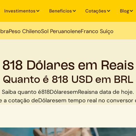
Investimentos
Benefícios
Cotações
Blog
ibra
Peso Chileno
Sol Peruano
Iene
Franco Suíço
818 Dólares em Reais
Quanto é 818 USD em BRL
Saiba quanto é
818
Dólares
em
Reais
na data de hoje.
 a cotação de
Dólares
em tempo real no conversor