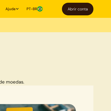
Ajuda
PT-BR
Abrir conta
 de moedas.