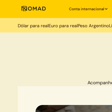
Conta internacional
Dólar para real
Euro para real
Peso Argentino
L
Acompanhe