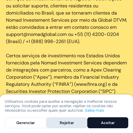
ou solicitar suporte, clientes residentes ou
domiciliados no Brasil, que se tornaram clientes da
Nomad Investement Services por meio da Global DTVM,
estão convidados a entrar em contato conosco em
support@nomadglobal.com ou +55 (11) 4200-0204
(Brasil) / +1 (888) 998-2261 (EUA).
Certos serviços de investimento nos Estados Unidos
fornecidos pela Nomad Investment Services dependem
de integrações com parceiros, como a Apex Clearing
Corporation (“Apex”), membro da Financial Industry
Regulatory Authority (“FINRA”) (www.finra.org) e da
Securities Investor Protection Corporation (“SIPC”)
(https://www.sipc.org/).
Utilizamos cookies para auxiliar a navegação e melhorar nossos
serviços. Você pode optar por aceitar, rejeitar os cookies não
necessários ou escolher quais quer autorizar.
Saiba mais
A SIPC protege os valores mobiliários de clientes de
seus membros em até US$ 250.000,00 para
Gerenciar
Rejeitar
Aceitar
reclamações de dinheiro. Brochura explicativa