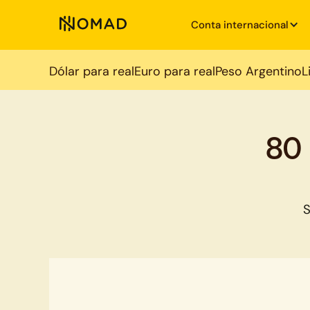
Conta internacional
Dólar para real
Euro para real
Peso Argentino
L
80
S