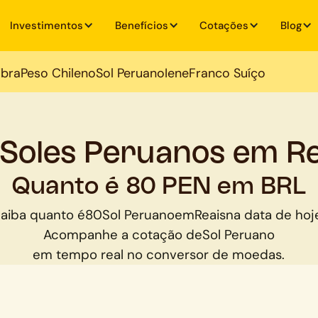
Investimentos
Benefícios
Cotações
Blog
ibra
Peso Chileno
Sol Peruano
Iene
Franco Suíço
 Soles Peruanos em Re
Quanto é 80 PEN em BRL
aiba quanto é
80
Sol Peruano
em
Reais
na data de hoj
Acompanhe a cotação de
Sol Peruano
em tempo real no conversor de moedas.