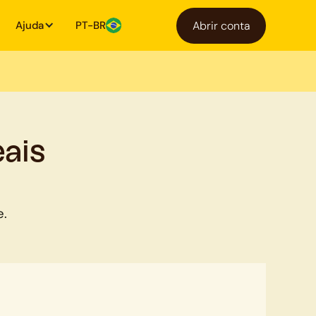
Ajuda
PT-BR
Abrir conta
ais
e.