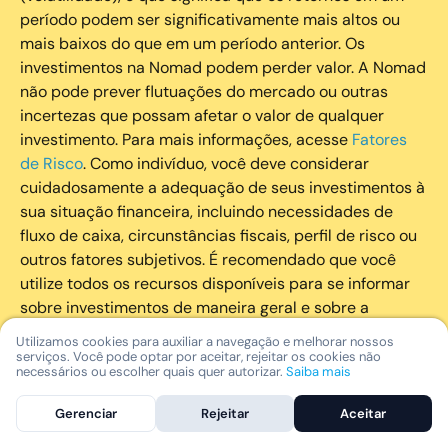
período podem ser significativamente mais altos ou
mais baixos do que em um período anterior. Os
investimentos na Nomad podem perder valor. A Nomad
não pode prever flutuações do mercado ou outras
incertezas que possam afetar o valor de qualquer
investimento. Para mais informações, acesse
Fatores
de Risco
. Como indivíduo, você deve considerar
cuidadosamente a adequação de seus investimentos à
sua situação financeira, incluindo necessidades de
fluxo de caixa, circunstâncias fiscais, perfil de risco ou
outros fatores subjetivos. É recomendado que você
utilize todos os recursos disponíveis para se informar
sobre investimentos de maneira geral e sobre a
composição geral de seu portfólio. Questões fiscais ou
Utilizamos cookies para auxiliar a navegação e melhorar nossos
legais relativas aos investimentos realizados através da
serviços. Você pode optar por aceitar, rejeitar os cookies não
necessários ou escolher quais quer autorizar.
Saiba mais
Nomad devem ser obtidas pelos próprios clientes. A
Nomad e suas afiliadas não fornecem nenhum tipo de
Gerenciar
Rejeitar
Aceitar
aconselhamento legal ou fiscal.