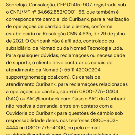
Sobreloja, Consolação, CEP 01.415-907, registrada sob
o CNPJ/MF nº 34.662.852/0001-66, que também é
correspondente cambial do Ouribank, para a realização
de operações de câmbio dos clientes, conforme
estabelecido na Resolução CMN 4.935, de 29 de julho
de 2021. O Ouribank não é afiliado, controlado ou
subsidiário, da Nomad ou da Nomad Tecnologia Ltda.
Para quaisquer dúvidas, reclamações ou necessidade
de suporte, o cliente deve contatar os canais de
atendimento da Nomad (+55 11 4200.0204,
support@nomadglobal.com). Os canais de
atendimento Ouribank, para reclamações relacionadas
a operações de câmbio, são +55 0800-775-0404
(SAC) ou SAC@ouribank.com. Caso o SAC do Ouribank
não resolva a demanda, entre em contato com a
Ouvidoria do Ouribank para questões de câmbio sob
responsabilidade deles, nos telefones 0800-603-
4444 ou 0800-775-4000, ou pelo e-mail
ouvidoria@ouribank.com. O número de telefone da