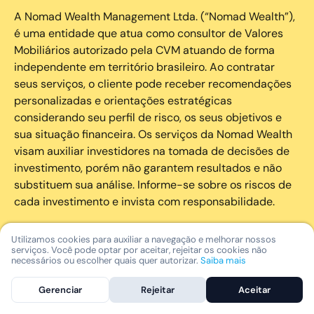
A Nomad Wealth Management Ltda. (“Nomad Wealth”),
é uma entidade que atua como consultor de Valores
Mobiliários autorizado pela CVM atuando de forma
independente em território brasileiro. Ao contratar
seus serviços, o cliente pode receber recomendações
personalizadas e orientações estratégicas
considerando seu perfil de risco, os seus objetivos e
sua situação financeira. Os serviços da Nomad Wealth
visam auxiliar investidores na tomada de decisões de
investimento, porém não garantem resultados e não
substituem sua análise. Informe-se sobre os riscos de
cada investimento e invista com responsabilidade.
As marcas registradas, logotipos e marcas de serviço
Utilizamos cookies para auxiliar a navegação e melhorar nossos
serviços. Você pode optar por aceitar, rejeitar os cookies não
que aparecem nos Serviços, incluindo, mas não se
necessários ou escolher quais quer autorizar.
Saiba mais
limitando à marca registrada “Nomad” são marcas
registradas e marcas de serviço da Nomad. Outros
Gerenciar
Rejeitar
Aceitar
nomes de empresas, nomes de produtos e nomes de