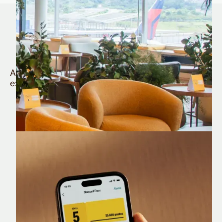
Quem é Nomad tem
muito mais
Aproveite todos os benefícios e vantagens
exclusivas da sua Conta Internacional
Nomad Lounge
Sala VIP no Aeroporto de Guarulhos