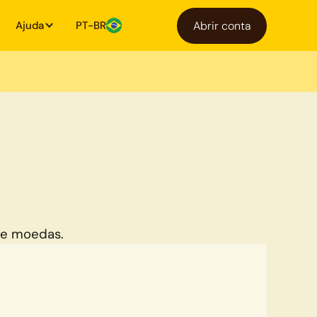
Ajuda
PT-BR
Abrir conta
de moedas.