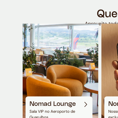
Que
Aproveite todo
Nomad Lounge
No
Sala VIP no Aeroporto de
Nosso
Guarulhos
exclu