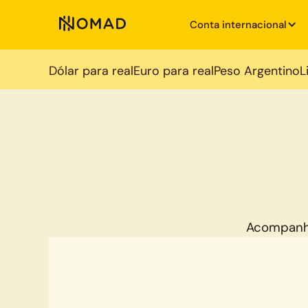
Conta internacional
Dólar para real
Euro para real
Peso Argentino
L
Acompanh