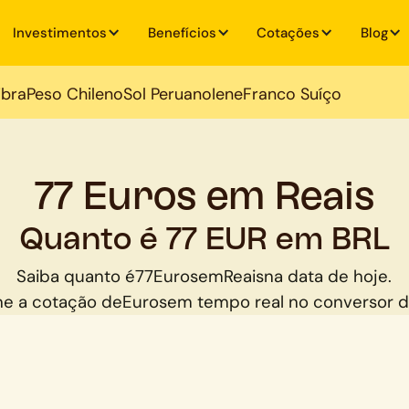
Investimentos
Benefícios
Cotações
Blog
ibra
Peso Chileno
Sol Peruano
Iene
Franco Suíço
77 Euros em Reais
Quanto é 77 EUR em BRL
Saiba quanto é
77
Euros
em
Reais
na data de hoje.
e a cotação de
Euros
em tempo real no conversor 