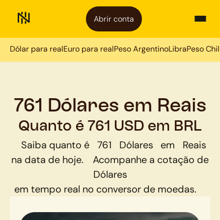
Abrir conta
Dólar para real
Euro para real
Peso Argentino
Libra
Peso Chi
761 Dólares em Reais
Quanto é 761 USD em BRL
Saiba quanto é
761
Dólares
em
Reais
na data de hoje.
Acompanhe a cotação de
Dólares
em tempo real no conversor de moedas.