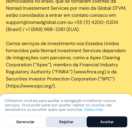
domiciliados no Brasil, que se tornaram clientes da
Nomad Investement Services por meio da Global DTVM,
estão convidados a entrar em contato conosco em
support@nomadglobal.com ou +55 (11) 4200-0204
(Brasil) / +1 (888) 998-2261 (EUA).
Certos serviços de investimento nos Estados Unidos
fornecidos pela Nomad Investment Services dependem
de integrações com parceiros, como a Apex Clearing
Corporation (“Apex”), membro da Financial Industry
Regulatory Authority (“FINRA”) (www.finra.org) e da
Securities Investor Protection Corporation (“SIPC”)
(https://www.sipc.org/).
A SIPC protege os valores mobiliários de clientes de
Utilizamos cookies para auxiliar a navegação e melhorar nossos
serviços. Você pode optar por aceitar, rejeitar os cookies não
seus membros em até US$ 250.000,00 para
necessários ou escolher quais quer autorizar.
Saiba mais
reclamações de dinheiro. Brochura explicativa
disponível mediante solicitação ou em www.sipc.org. O
Gerenciar
Rejeitar
Aceitar
SIPC não protege contra perdas de mercado e não