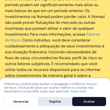
período podem ser significativamente mais altos ou
mais baixos do que em um período anterior. Os
investimentos na Nomad podem perder valor. A Nomad
não pode prever flutuações do mercado ou outras
incertezas que possam afetar o valor de qualquer
investimento. Para mais informações, acesse
Fatores
de Risco
. Como indivíduo, você deve considerar
cuidadosamente a adequação de seus investimentos à
sua situação financeira, incluindo necessidades de
fluxo de caixa, circunstâncias fiscais, perfil de risco ou
outros fatores subjetivos. É recomendado que você
utilize todos os recursos disponíveis para se informar
sobre investimentos de maneira geral e sobre a
composição geral de seu portfólio. Questões fiscais ou
Utilizamos cookies para auxiliar a navegação e melhorar nossos
legais relativas aos investimentos realizados através da
serviços. Você pode optar por aceitar, rejeitar os cookies não
necessários ou escolher quais quer autorizar.
Saiba mais
Nomad devem ser obtidas pelos próprios clientes. A
Nomad e suas afiliadas não fornecem nenhum tipo de
Gerenciar
Rejeitar
Aceitar
aconselhamento legal ou fiscal.