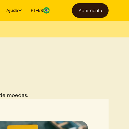
Ajuda
PT-BR
Abrir conta
 de moedas.