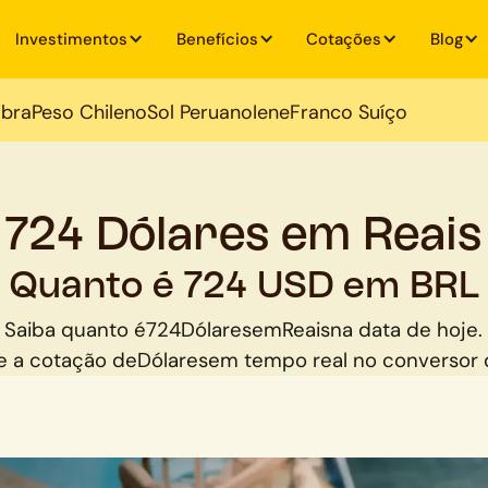
Investimentos
Benefícios
Cotações
Blog
ibra
Peso Chileno
Sol Peruano
Iene
Franco Suíço
724 Dólares em Reais
Quanto é 724 USD em BRL
Saiba quanto é
724
Dólares
em
Reais
na data de hoje.
 a cotação de
Dólares
em tempo real no conversor