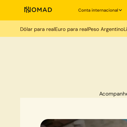
Conta internacional
Dólar para real
Euro para real
Peso Argentino
L
Acompanhe