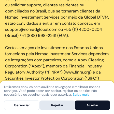
ou solicitar suporte, clientes residentes ou
domiciliados no Brasil, que se tornaram clientes da
Nomad Investement Services por meio da Global DTVM,
estão convidados a entrar em contato conosco em
support@nomadglobal.com ou +55 (11) 4200-0204
(Brasil) / +1 (888) 998-2261 (EUA).
Certos serviços de investimento nos Estados Unidos
fornecidos pela Nomad Investment Services dependem
de integrações com parceiros, como a Apex Clearing
Corporation (“Apex”), membro da Financial Industry
Regulatory Authority (“FINRA”) (www.finra.org) e da
Securities Investor Protection Corporation (“SIPC”)
(https://www.sipc.org/).
Utilizamos cookies para auxiliar a navegação e melhorar nossos
serviços. Você pode optar por aceitar, rejeitar os cookies não
necessários ou escolher quais quer autorizar.
Saiba mais
A SIPC protege os valores mobiliários de clientes de
seus membros em até US$ 250.000,00 para
Gerenciar
Rejeitar
Aceitar
reclamações de dinheiro. Brochura explicativa