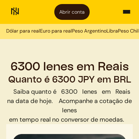
Abrir conta
Dólar para real
Euro para real
Peso Argentino
Libra
Peso Chi
6300 Ienes em Reais
Quanto é 6300 JPY em BRL
Saiba quanto é
6300
Ienes
em
Reais
na data de hoje.
Acompanhe a cotação de
Ienes
em tempo real no conversor de moedas.