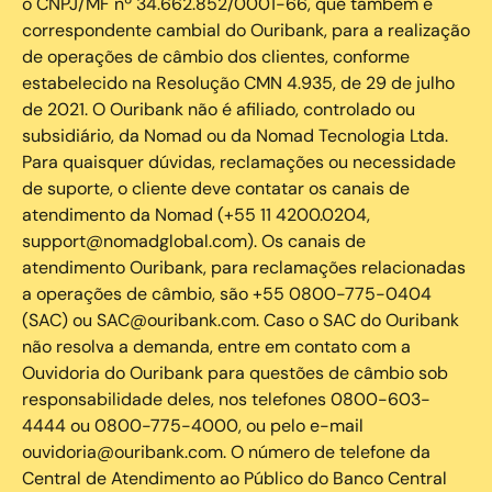
o CNPJ/MF nº 34.662.852/0001-66, que também é
correspondente cambial do Ouribank, para a realização
de operações de câmbio dos clientes, conforme
estabelecido na Resolução CMN 4.935, de 29 de julho
de 2021. O Ouribank não é afiliado, controlado ou
subsidiário, da Nomad ou da Nomad Tecnologia Ltda.
Para quaisquer dúvidas, reclamações ou necessidade
de suporte, o cliente deve contatar os canais de
atendimento da Nomad (+55 11 4200.0204,
support@nomadglobal.com). Os canais de
atendimento Ouribank, para reclamações relacionadas
a operações de câmbio, são +55 0800-775-0404
(SAC) ou SAC@ouribank.com. Caso o SAC do Ouribank
não resolva a demanda, entre em contato com a
Ouvidoria do Ouribank para questões de câmbio sob
responsabilidade deles, nos telefones 0800-603-
4444 ou 0800-775-4000, ou pelo e-mail
ouvidoria@ouribank.com. O número de telefone da
Central de Atendimento ao Público do Banco Central