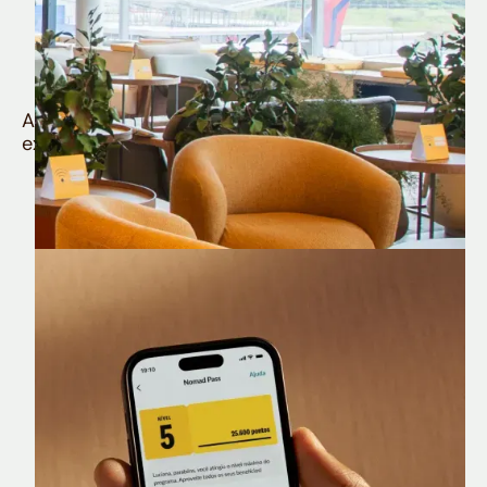
Quem é Nomad tem
muito mais
Aproveite todos os benefícios e vantagens
exclusivas da sua Conta Internacional
Nomad Lounge
Sala VIP no Aeroporto de Guarulhos