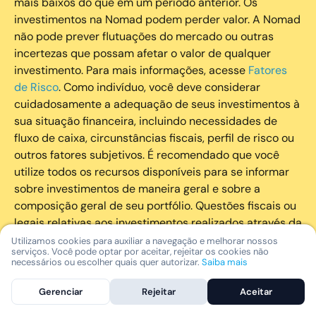
mais baixos do que em um período anterior. Os
investimentos na Nomad podem perder valor. A Nomad
não pode prever flutuações do mercado ou outras
incertezas que possam afetar o valor de qualquer
investimento. Para mais informações, acesse
Fatores
de Risco
. Como indivíduo, você deve considerar
cuidadosamente a adequação de seus investimentos à
sua situação financeira, incluindo necessidades de
fluxo de caixa, circunstâncias fiscais, perfil de risco ou
outros fatores subjetivos. É recomendado que você
utilize todos os recursos disponíveis para se informar
sobre investimentos de maneira geral e sobre a
composição geral de seu portfólio. Questões fiscais ou
legais relativas aos investimentos realizados através da
Nomad devem ser obtidas pelos próprios clientes. A
Utilizamos cookies para auxiliar a navegação e melhorar nossos
serviços. Você pode optar por aceitar, rejeitar os cookies não
Nomad e suas afiliadas não fornecem nenhum tipo de
necessários ou escolher quais quer autorizar.
Saiba mais
aconselhamento legal ou fiscal.
Gerenciar
Rejeitar
Aceitar
A Nomad Wealth Management Ltda. (“Nomad Wealth”),