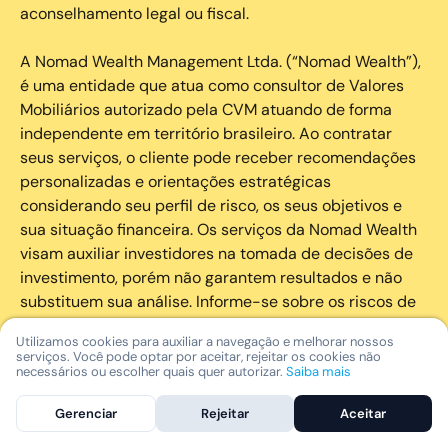
aconselhamento legal ou fiscal.
A Nomad Wealth Management Ltda. (“Nomad Wealth”),
é uma entidade que atua como consultor de Valores
Mobiliários autorizado pela CVM atuando de forma
independente em território brasileiro. Ao contratar
seus serviços, o cliente pode receber recomendações
personalizadas e orientações estratégicas
considerando seu perfil de risco, os seus objetivos e
sua situação financeira. Os serviços da Nomad Wealth
visam auxiliar investidores na tomada de decisões de
investimento, porém não garantem resultados e não
substituem sua análise. Informe-se sobre os riscos de
cada investimento e invista com responsabilidade.
Utilizamos cookies para auxiliar a navegação e melhorar nossos
serviços. Você pode optar por aceitar, rejeitar os cookies não
As marcas registradas, logotipos e marcas de serviço
necessários ou escolher quais quer autorizar.
Saiba mais
que aparecem nos Serviços, incluindo, mas não se
Gerenciar
Rejeitar
Aceitar
limitando à marca registrada “Nomad” são marcas
registradas e marcas de serviço da Nomad. Outros