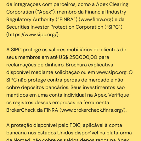
de integrações com parceiros, como a Apex Clearing
Corporation (“Apex”), membro da Financial Industry
Regulatory Authority (“FINRA”) (www.finra.org) e da
Securities Investor Protection Corporation (“SIPC”)
(https://www.sipc.org/).
A SIPC protege os valores mobiliários de clientes de
seus membros em até US$ 250.000,00 para
reclamações de dinheiro. Brochura explicativa
disponível mediante solicitação ou em www.sipc.org. O
SIPC não protege contra perdas de mercado e não
cobre depósitos bancários. Seus investimentos são
mantidos em uma conta individual na Apex. Verifique
os registros dessas empresas na ferramenta
BrokerCheck da FINRA (www.brokercheck.finra.org/).
A proteção disponível pelo FDIC, aplicável à conta
bancária nos Estados Unidos disponível na plataforma
da Nomad, não cobre os saldos depositados na Apex.