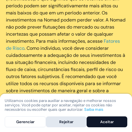
período podem ser significativamente mais altos ou
mais baixos do que em um período anterior. Os
investimentos na Nomad podem perder valor. A Nomad
não pode prever flutuações do mercado ou outras
incertezas que possam afetar o valor de qualquer
investimento. Para mais informações, acesse
Fatores
de Risco
. Como indivíduo, você deve considerar
cuidadosamente a adequação de seus investimentos à
sua situação financeira, incluindo necessidades de
fluxo de caixa, circunstâncias fiscais, perfil de risco ou
outros fatores subjetivos. É recomendado que você
utilize todos os recursos disponíveis para se informar
sobre investimentos de maneira geral e sobre a
composição geral de seu portfólio. Questões fiscais ou
Utilizamos cookies para auxiliar a navegação e melhorar nossos
legais relativas aos investimentos realizados através da
serviços. Você pode optar por aceitar, rejeitar os cookies não
necessários ou escolher quais quer autorizar.
Saiba mais
Nomad devem ser obtidas pelos próprios clientes. A
Nomad e suas afiliadas não fornecem nenhum tipo de
Gerenciar
Rejeitar
Aceitar
aconselhamento legal ou fiscal.