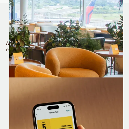
Quem é Nomad tem
muito mais
Aproveite todos os benefícios e vantagens
exclusivas da sua Conta Internacional
Nomad Lounge