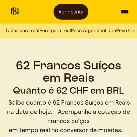
Abrir conta
Dólar para real
Euro para real
Peso Argentino
Libra
Peso Chi
62 Francos Suíços
em Reais
Quanto é 62 CHF em BRL
Saiba quanto é
62
Francos Suíços
em
Reais
na data de hoje.
Acompanhe a cotação de
Francos Suíços
em tempo real no conversor de moedas.