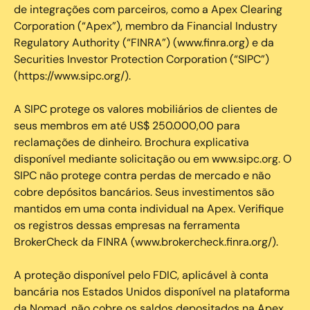
de integrações com parceiros, como a Apex Clearing
Corporation (“Apex”), membro da Financial Industry
Regulatory Authority (“FINRA”) (www.finra.org) e da
Securities Investor Protection Corporation (“SIPC”)
(https://www.sipc.org/).
A SIPC protege os valores mobiliários de clientes de
seus membros em até US$ 250.000,00 para
reclamações de dinheiro. Brochura explicativa
disponível mediante solicitação ou em www.sipc.org. O
SIPC não protege contra perdas de mercado e não
cobre depósitos bancários. Seus investimentos são
mantidos em uma conta individual na Apex. Verifique
os registros dessas empresas na ferramenta
BrokerCheck da FINRA (www.brokercheck.finra.org/).
A proteção disponível pelo FDIC, aplicável à conta
bancária nos Estados Unidos disponível na plataforma
da Nomad, não cobre os saldos depositados na Apex.