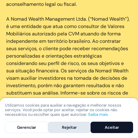
aconselhamento legal ou fiscal.
A Nomad Wealth Management Ltda. (“Nomad Wealth”),
é uma entidade que atua como consultor de Valores
Mobiliários autorizado pela CVM atuando de forma
independente em território brasileiro. Ao contratar
seus serviços, o cliente pode receber recomendações
personalizadas e orientações estratégicas
considerando seu perfil de risco, os seus objetivos e
sua situação financeira. Os serviços da Nomad Wealth
visam auxiliar investidores na tomada de decisões de
investimento, porém não garantem resultados e não
substituem sua análise. Informe-se sobre os riscos de
cada investimento e invista com responsabilidade.
Utilizamos cookies para auxiliar a navegação e melhorar nossos
serviços. Você pode optar por aceitar, rejeitar os cookies não
As marcas registradas, logotipos e marcas de serviço
necessários ou escolher quais quer autorizar.
Saiba mais
que aparecem nos Serviços, incluindo, mas não se
Gerenciar
Rejeitar
Aceitar
limitando à marca registrada “Nomad” são marcas
registradas e marcas de serviço da Nomad. Outros