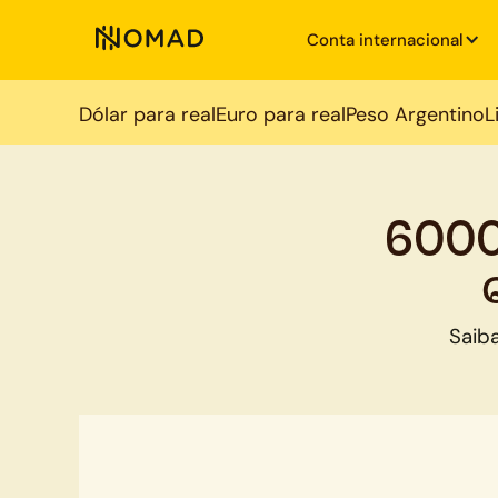
Conta internacional
Dólar para real
Euro para real
Peso Argentino
L
6000
Saib