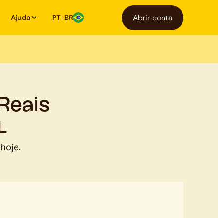
Ajuda
PT-BR
Abrir conta
Reais
L
hoje.