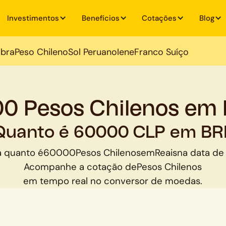
Investimentos
Benefícios
Cotações
Blog
ibra
Peso Chileno
Sol Peruano
Iene
Franco Suíço
0 Pesos Chilenos em 
Quanto é 60000 CLP em BR
a quanto é
60000
Pesos Chilenos
em
Reais
na data de 
Acompanhe a cotação de
Pesos Chilenos
em tempo real no conversor de moedas.