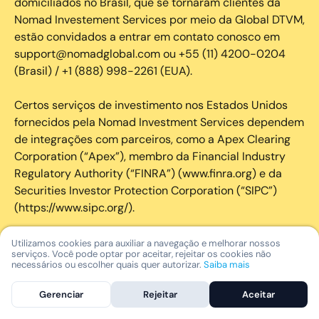
domiciliados no Brasil, que se tornaram clientes da
Nomad Investement Services por meio da Global DTVM,
estão convidados a entrar em contato conosco em
support@nomadglobal.com ou +55 (11) 4200-0204
(Brasil) / +1 (888) 998-2261 (EUA).
Certos serviços de investimento nos Estados Unidos
fornecidos pela Nomad Investment Services dependem
de integrações com parceiros, como a Apex Clearing
Corporation (“Apex”), membro da Financial Industry
Regulatory Authority (“FINRA”) (www.finra.org) e da
Securities Investor Protection Corporation (“SIPC”)
(https://www.sipc.org/).
A SIPC protege os valores mobiliários de clientes de
Utilizamos cookies para auxiliar a navegação e melhorar nossos
serviços. Você pode optar por aceitar, rejeitar os cookies não
seus membros em até US$ 250.000,00 para
necessários ou escolher quais quer autorizar.
Saiba mais
reclamações de dinheiro. Brochura explicativa
disponível mediante solicitação ou em www.sipc.org. O
Gerenciar
Rejeitar
Aceitar
SIPC não protege contra perdas de mercado e não