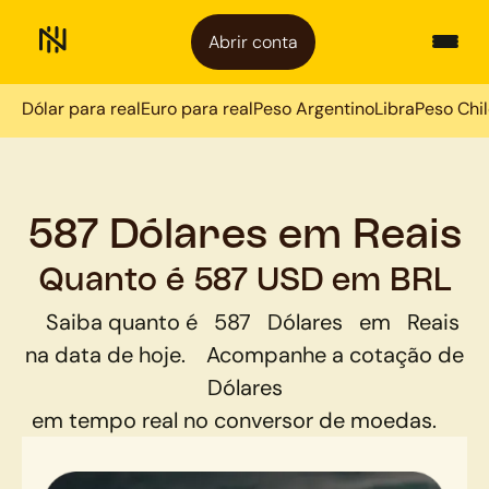
Abrir conta
Dólar para real
Euro para real
Peso Argentino
Libra
Peso Chi
587 Dólares em Reais
Quanto é 587 USD em BRL
Saiba quanto é
587
Dólares
em
Reais
na data de hoje.
Acompanhe a cotação de
Dólares
em tempo real no conversor de moedas.