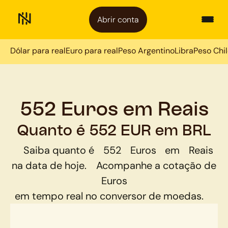
Abrir conta
Dólar para real
Euro para real
Peso Argentino
Libra
Peso Chi
552 Euros em Reais
Quanto é 552 EUR em BRL
Saiba quanto é
552
Euros
em
Reais
na data de hoje.
Acompanhe a cotação de
Euros
em tempo real no conversor de moedas.