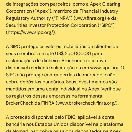
de integrações com parceiros, como a Apex Clearing
Corporation (“Apex”), membro da Financial Industry
Regulatory Authority (“FINRA”) (www.finra.org) e da
Securities Investor Protection Corporation (“SIPC”)
(https://www.sipc.org/).
A SIPC protege os valores mobiliários de clientes de
seus membros em até US$ 250.000,00 para
reclamações de dinheiro. Brochura explicativa
disponível mediante solicitação ou em www.sipc.org. O
SIPC não protege contra perdas de mercado e não
cobre depósitos bancários. Seus investimentos são
mantidos em uma conta individual na Apex. Verifique
os registros dessas empresas na ferramenta
BrokerCheck da FINRA (www.brokercheck.finra.org/).
A proteção disponível pelo FDIC, aplicável à conta
bancária nos Estados Unidos disponível na plataforma
da Nomad, não cobre os saldos depositados na Apex.