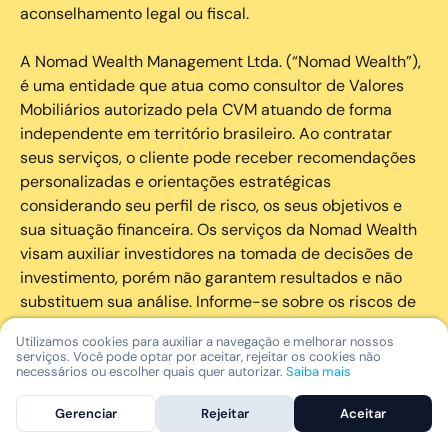
aconselhamento legal ou fiscal.
A Nomad Wealth Management Ltda. (“Nomad Wealth”),
é uma entidade que atua como consultor de Valores
Mobiliários autorizado pela CVM atuando de forma
independente em território brasileiro. Ao contratar
seus serviços, o cliente pode receber recomendações
personalizadas e orientações estratégicas
considerando seu perfil de risco, os seus objetivos e
sua situação financeira. Os serviços da Nomad Wealth
visam auxiliar investidores na tomada de decisões de
investimento, porém não garantem resultados e não
substituem sua análise. Informe-se sobre os riscos de
cada investimento e invista com responsabilidade.
Utilizamos cookies para auxiliar a navegação e melhorar nossos
serviços. Você pode optar por aceitar, rejeitar os cookies não
As marcas registradas, logotipos e marcas de serviço
necessários ou escolher quais quer autorizar.
Saiba mais
que aparecem nos Serviços, incluindo, mas não se
Gerenciar
Rejeitar
Aceitar
limitando à marca registrada “Nomad” são marcas
registradas e marcas de serviço da Nomad. Outros