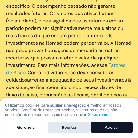
específico. O desempenho passado não garante
resultados futuros. Os valores dos ativos flutuam
(volatilidade), o que significa que os retornos em um
período podem ser significativamente mais altos ou
mais baixos do que em um período anterior. Os
investimentos na Nomad podem perder valor. A Nomad
não pode prever flutuações do mercado ou outras
incertezas que possam afetar o valor de qualquer
investimento. Para mais informações, acesse
Fatores
de Risco
. Como indivíduo, você deve considerar
cuidadosamente a adequação de seus investimentos à
sua situação financeira, incluindo necessidades de
fluxo de caixa, circunstâncias fiscais, perfil de risco ou
outros fatores subjetivos. É recomendado que você
Utilizamos cookies para auxiliar a navegação e melhorar nossos
utilize todos os recursos disponíveis para se informar
serviços. Você pode optar por aceitar, rejeitar os cookies não
necessários ou escolher quais quer autorizar.
Saiba mais
sobre investimentos de maneira geral e sobre a
composição geral de seu portfólio. Questões fiscais ou
Gerenciar
Rejeitar
Aceitar
legais relativas aos investimentos realizados através da