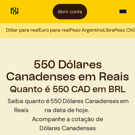
Abrir conta
Dólar para real
Euro para real
Peso Argentino
Libra
Peso Chi
550 Dólares
Canadenses em Reais
Quanto é 550 CAD em BRL
Saiba quanto é
550
Dólares Canadenses
em
Reais
na data de hoje.
Acompanhe a cotação de
Dólares Canadenses