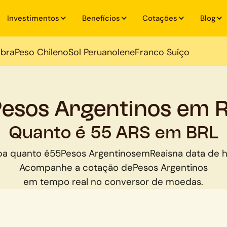
Investimentos
Benefícios
Cotações
Blog
ibra
Peso Chileno
Sol Peruano
Iene
Franco Suíço
Pesos Argentinos em R
Quanto é 55 ARS em BRL
ba quanto é
55
Pesos Argentinos
em
Reais
na data de h
Acompanhe a cotação de
Pesos Argentinos
em tempo real no conversor de moedas.