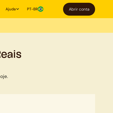
Ajuda
PT-BR
Abrir conta
eais
oje.