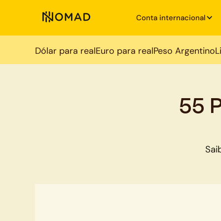
Conta internacional
Dólar para real
Euro para real
Peso Argentino
L
55 
Sai