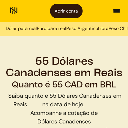
Abrir conta
Dólar para real
Euro para real
Peso Argentino
Libra
Peso Chi
55 Dólares
Canadenses em Reais
Quanto é 55 CAD em BRL
Saiba quanto é
55
Dólares Canadenses
em
Reais
na data de hoje.
Acompanhe a cotação de
Dólares Canadenses