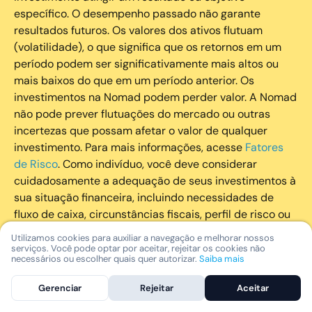
específico. O desempenho passado não garante
resultados futuros. Os valores dos ativos flutuam
(volatilidade), o que significa que os retornos em um
período podem ser significativamente mais altos ou
mais baixos do que em um período anterior. Os
investimentos na Nomad podem perder valor. A Nomad
não pode prever flutuações do mercado ou outras
incertezas que possam afetar o valor de qualquer
investimento. Para mais informações, acesse
Fatores
de Risco
. Como indivíduo, você deve considerar
cuidadosamente a adequação de seus investimentos à
sua situação financeira, incluindo necessidades de
fluxo de caixa, circunstâncias fiscais, perfil de risco ou
outros fatores subjetivos. É recomendado que você
Utilizamos cookies para auxiliar a navegação e melhorar nossos
utilize todos os recursos disponíveis para se informar
serviços. Você pode optar por aceitar, rejeitar os cookies não
necessários ou escolher quais quer autorizar.
Saiba mais
sobre investimentos de maneira geral e sobre a
composição geral de seu portfólio. Questões fiscais ou
Gerenciar
Rejeitar
Aceitar
legais relativas aos investimentos realizados através da