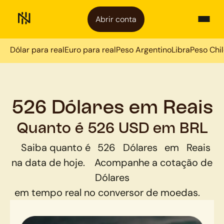
Abrir conta
Dólar para real
Euro para real
Peso Argentino
Libra
Peso Chi
526 Dólares em Reais
Quanto é 526 USD em BRL
Saiba quanto é
526
Dólares
em
Reais
na data de hoje.
Acompanhe a cotação de
Dólares
em tempo real no conversor de moedas.