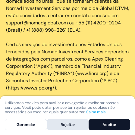
domiciliados no Brasil, que se tornaram clientes da
Nomad Investement Services por meio da Global DTVM,
estão convidados a entrar em contato conosco em
support@nomadglobal.com ou +55 (11) 4200-0204
(Brasil) / +1 (888) 998-2261 (EUA).
Certos serviços de investimento nos Estados Unidos
fornecidos pela Nomad Investment Services dependem
de integrações com parceiros, como a Apex Clearing
Corporation (“Apex”), membro da Financial Industry
Regulatory Authority (“FINRA”) (www.finra.org) e da
Securities Investor Protection Corporation (“SIPC”)
(https://www.sipc.org/).
A SIPC protege os valores mobiliários de clientes de
Utilizamos cookies para auxiliar a navegação e melhorar nossos
serviços. Você pode optar por aceitar, rejeitar os cookies não
seus membros em até US$ 250.000,00 para
necessários ou escolher quais quer autorizar.
Saiba mais
reclamações de dinheiro. Brochura explicativa
disponível mediante solicitação ou em www.sipc.org. O
Gerenciar
Rejeitar
Aceitar
SIPC não protege contra perdas de mercado e não