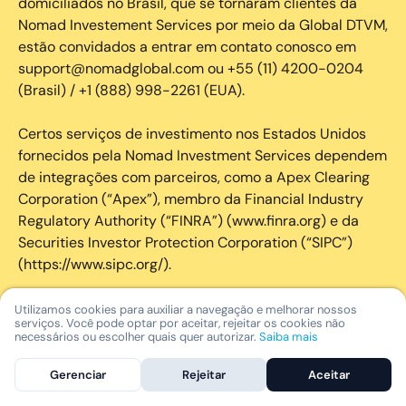
domiciliados no Brasil, que se tornaram clientes da
Nomad Investement Services por meio da Global DTVM,
estão convidados a entrar em contato conosco em
support@nomadglobal.com ou +55 (11) 4200-0204
(Brasil) / +1 (888) 998-2261 (EUA).
Certos serviços de investimento nos Estados Unidos
fornecidos pela Nomad Investment Services dependem
de integrações com parceiros, como a Apex Clearing
Corporation (“Apex”), membro da Financial Industry
Regulatory Authority (“FINRA”) (www.finra.org) e da
Securities Investor Protection Corporation (“SIPC”)
(https://www.sipc.org/).
A SIPC protege os valores mobiliários de clientes de
Utilizamos cookies para auxiliar a navegação e melhorar nossos
serviços. Você pode optar por aceitar, rejeitar os cookies não
seus membros em até US$ 250.000,00 para
necessários ou escolher quais quer autorizar.
Saiba mais
reclamações de dinheiro. Brochura explicativa
disponível mediante solicitação ou em www.sipc.org. O
Gerenciar
Rejeitar
Aceitar
SIPC não protege contra perdas de mercado e não