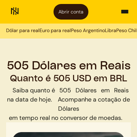
Abrir conta
Dólar para real
Euro para real
Peso Argentino
Libra
Peso Chi
505 Dólares em Reais
Quanto é 505 USD em BRL
Saiba quanto é
505
Dólares
em
Reais
na data de hoje.
Acompanhe a cotação de
Dólares
em tempo real no conversor de moedas.