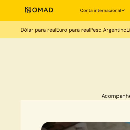
Conta internacional
Dólar para real
Euro para real
Peso Argentino
L
Acompanhe