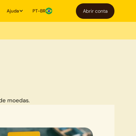
Ajuda
PT-BR
Abrir conta
 de moedas.