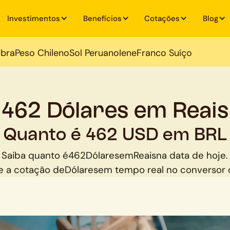
Investimentos
Benefícios
Cotações
Blog
ibra
Peso Chileno
Sol Peruano
Iene
Franco Suíço
462 Dólares em Reais
Quanto é 462 USD em BRL
Saiba quanto é
462
Dólares
em
Reais
na data de hoje.
 a cotação de
Dólares
em tempo real no conversor