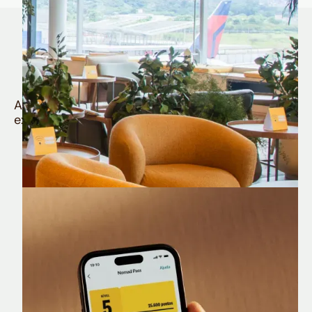
Quem é Nomad tem
muito mais
Aproveite todos os benefícios e vantagens
exclusivas da sua Conta Internacional
Nomad Lounge