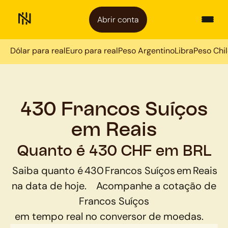
Abrir conta
Dólar para real
Euro para real
Peso Argentino
Libra
Peso Chi
430 Francos Suíços
em Reais
Quanto é 430 CHF em BRL
Saiba quanto é
430
Francos Suíços
em
Reais
na data de hoje.
Acompanhe a cotação de
Francos Suíços
em tempo real no conversor de moedas.