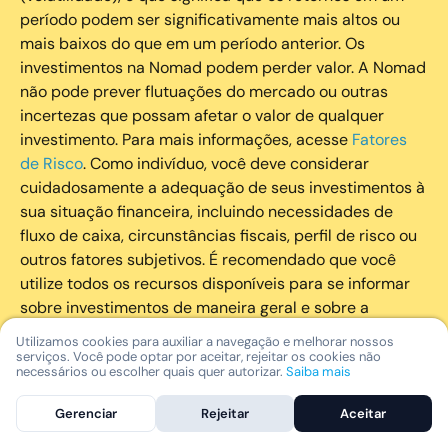
período podem ser significativamente mais altos ou
mais baixos do que em um período anterior. Os
investimentos na Nomad podem perder valor. A Nomad
não pode prever flutuações do mercado ou outras
incertezas que possam afetar o valor de qualquer
investimento. Para mais informações, acesse
Fatores
de Risco
. Como indivíduo, você deve considerar
cuidadosamente a adequação de seus investimentos à
sua situação financeira, incluindo necessidades de
fluxo de caixa, circunstâncias fiscais, perfil de risco ou
outros fatores subjetivos. É recomendado que você
utilize todos os recursos disponíveis para se informar
sobre investimentos de maneira geral e sobre a
composição geral de seu portfólio. Questões fiscais ou
Utilizamos cookies para auxiliar a navegação e melhorar nossos
legais relativas aos investimentos realizados através da
serviços. Você pode optar por aceitar, rejeitar os cookies não
necessários ou escolher quais quer autorizar.
Saiba mais
Nomad devem ser obtidas pelos próprios clientes. A
Nomad e suas afiliadas não fornecem nenhum tipo de
Gerenciar
Rejeitar
Aceitar
aconselhamento legal ou fiscal.