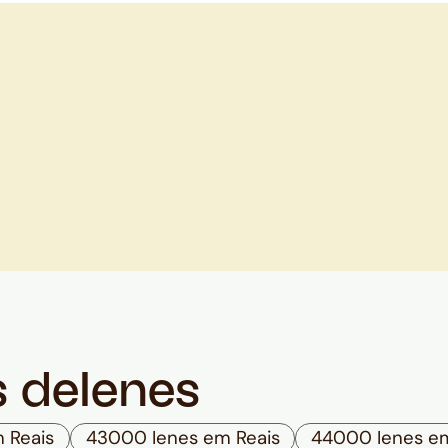
s de
Ienes
 Reais
43000 Ienes em Reais
44000 Ienes em