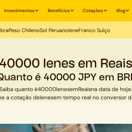
Investimentos
Benefícios
Cotações
Blog
ibra
Peso Chileno
Sol Peruano
Iene
Franco Suíço
40000 Ienes em Reai
Quanto é 40000 JPY em BR
Saiba quanto é
40000
Ienes
em
Reais
na data de hoje
e a cotação de
Ienes
em tempo real no conversor 