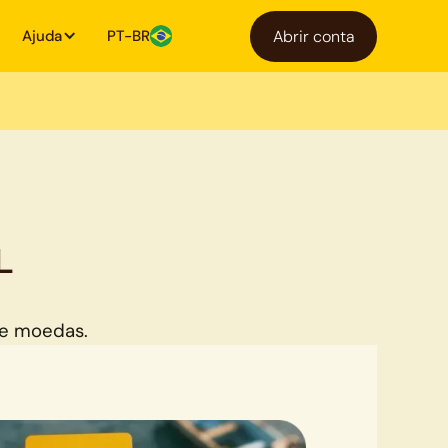
Ajuda
PT-BR
Abrir conta
s
L
.
de moedas.