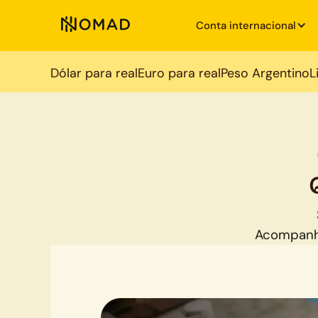
Conta internacional
Dólar para real
Euro para real
Peso Argentino
L
Acompanh