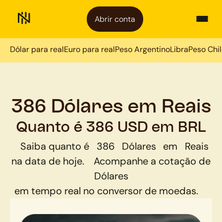
Abrir conta
Dólar para real
Euro para real
Peso Argentino
Libra
Peso Chi
386 Dólares em Reais
Quanto é 386 USD em BRL
Saiba quanto é
386
Dólares
em
Reais
na data de hoje.
Acompanhe a cotação de
Dólares
em tempo real no conversor de moedas.