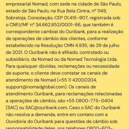
empresarial Nomad, com sede na cidade de São Paulo,
estado de São Paulo, na Rua Bela Cintra, nº 1149,
Sobreloja, Consolação, CEP 01.415-907, registrada sob
o CNPJ/MF nº 34.662.852/0001-66, que também é
correspondente cambial do Ouribank, para a realização
de operações de câmbio dos clientes, conforme
estabelecido na Resolução CMN 4.935, de 29 de julho
de 2021. O Ouribank não é afiliado, controlado ou
subsidiário, da Nomad ou da Nomad Tecnologia Ltda.
Para quaisquer dúvidas, reclamações ou necessidade
de suporte, o cliente deve contatar os canais de
atendimento da Nomad (+55 11 4200.0204,
support@nomadglobal.com). Os canais de
atendimento Ouribank, para reclamações relacionadas
a operações de câmbio, são +55 0800-775-0404
(SAC) ou SAC@ouribank.com. Caso o SAC do Ouribank
não resolva a demanda, entre em contato com a
Ouvidoria do Ouribank para questões de câmbio sob
responsabilidade deles, nos telefones 0800-603-