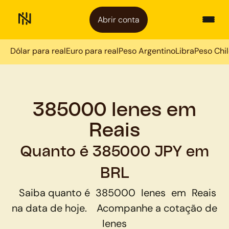
Abrir conta
Dólar para real
Euro para real
Peso Argentino
Libra
Peso Chi
385000 Ienes em
Reais
Quanto é 385000 JPY em
BRL
Saiba quanto é
385000
Ienes
em
Reais
na data de hoje.
Acompanhe a cotação de
Ienes