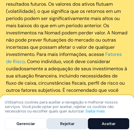
resultados futuros. Os valores dos ativos flutuam
(volatilidade), o que significa que os retornos em um
período podem ser significativamente mais altos ou
mais baixos do que em um período anterior. Os
investimentos na Nomad podem perder valor. A Nomad
não pode prever flutuações do mercado ou outras
incertezas que possam afetar o valor de qualquer
investimento. Para mais informações, acesse
Fatores
de Risco
. Como indivíduo, você deve considerar
cuidadosamente a adequação de seus investimentos à
sua situação financeira, incluindo necessidades de
fluxo de caixa, circunstâncias fiscais, perfil de risco ou
outros fatores subjetivos. É recomendado que você
utilize todos os recursos disponíveis para se informar
Utilizamos cookies para auxiliar a navegação e melhorar nossos
sobre investimentos de maneira geral e sobre a
serviços. Você pode optar por aceitar, rejeitar os cookies não
composição geral de seu portfólio. Questões fiscais ou
necessários ou escolher quais quer autorizar.
Saiba mais
legais relativas aos investimentos realizados através da
Gerenciar
Rejeitar
Aceitar
Nomad devem ser obtidas pelos próprios clientes. A
Nomad e suas afiliadas não fornecem nenhum tipo de