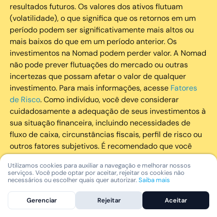
resultados futuros. Os valores dos ativos flutuam
(volatilidade), o que significa que os retornos em um
período podem ser significativamente mais altos ou
mais baixos do que em um período anterior. Os
investimentos na Nomad podem perder valor. A Nomad
não pode prever flutuações do mercado ou outras
incertezas que possam afetar o valor de qualquer
investimento. Para mais informações, acesse
Fatores
de Risco
. Como indivíduo, você deve considerar
cuidadosamente a adequação de seus investimentos à
sua situação financeira, incluindo necessidades de
fluxo de caixa, circunstâncias fiscais, perfil de risco ou
outros fatores subjetivos. É recomendado que você
utilize todos os recursos disponíveis para se informar
Utilizamos cookies para auxiliar a navegação e melhorar nossos
sobre investimentos de maneira geral e sobre a
serviços. Você pode optar por aceitar, rejeitar os cookies não
composição geral de seu portfólio. Questões fiscais ou
necessários ou escolher quais quer autorizar.
Saiba mais
legais relativas aos investimentos realizados através da
Gerenciar
Rejeitar
Aceitar
Nomad devem ser obtidas pelos próprios clientes. A
Nomad e suas afiliadas não fornecem nenhum tipo de