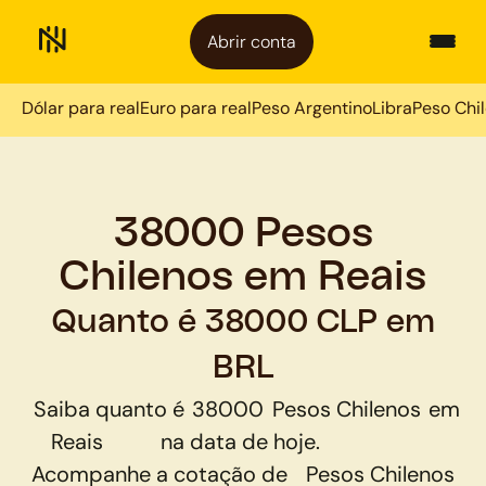
Abrir conta
Dólar para real
Euro para real
Peso Argentino
Libra
Peso Chi
38000 Pesos
Chilenos em Reais
Quanto é 38000 CLP em
BRL
Saiba quanto é
38000
Pesos Chilenos
em
Reais
na data de hoje.
Acompanhe a cotação de
Pesos Chilenos