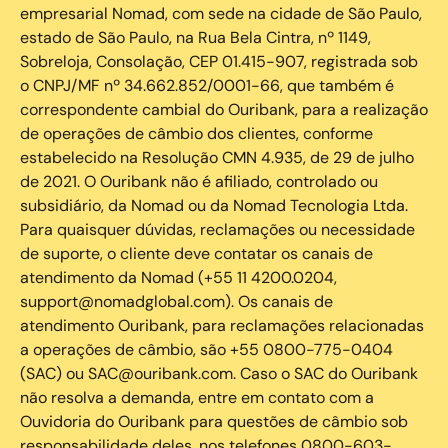
empresarial Nomad, com sede na cidade de São Paulo,
estado de São Paulo, na Rua Bela Cintra, nº 1149,
Sobreloja, Consolação, CEP 01.415-907, registrada sob
o CNPJ/MF nº 34.662.852/0001-66, que também é
correspondente cambial do Ouribank, para a realização
de operações de câmbio dos clientes, conforme
estabelecido na Resolução CMN 4.935, de 29 de julho
de 2021. O Ouribank não é afiliado, controlado ou
subsidiário, da Nomad ou da Nomad Tecnologia Ltda.
Para quaisquer dúvidas, reclamações ou necessidade
de suporte, o cliente deve contatar os canais de
atendimento da Nomad (+55 11 4200.0204,
support@nomadglobal.com). Os canais de
atendimento Ouribank, para reclamações relacionadas
a operações de câmbio, são +55 0800-775-0404
(SAC) ou SAC@ouribank.com. Caso o SAC do Ouribank
não resolva a demanda, entre em contato com a
Ouvidoria do Ouribank para questões de câmbio sob
responsabilidade deles, nos telefones 0800-603-