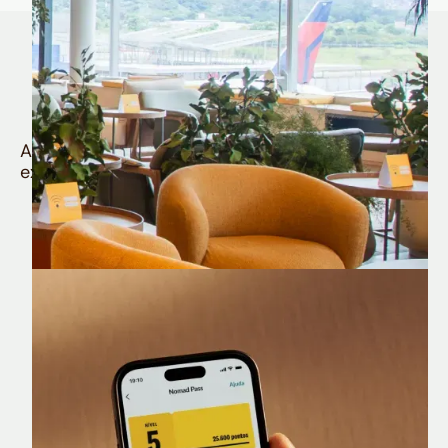
Quem é Nomad tem
muito mais
Aproveite todos os benefícios e vantagens
exclusivas da sua Conta Internacional
Nomad Lounge