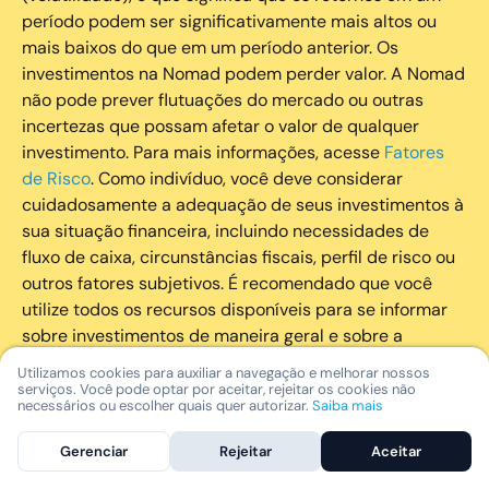
período podem ser significativamente mais altos ou
mais baixos do que em um período anterior. Os
investimentos na Nomad podem perder valor. A Nomad
não pode prever flutuações do mercado ou outras
incertezas que possam afetar o valor de qualquer
investimento. Para mais informações, acesse
Fatores
de Risco
. Como indivíduo, você deve considerar
cuidadosamente a adequação de seus investimentos à
sua situação financeira, incluindo necessidades de
fluxo de caixa, circunstâncias fiscais, perfil de risco ou
outros fatores subjetivos. É recomendado que você
utilize todos os recursos disponíveis para se informar
sobre investimentos de maneira geral e sobre a
composição geral de seu portfólio. Questões fiscais ou
Utilizamos cookies para auxiliar a navegação e melhorar nossos
legais relativas aos investimentos realizados através da
serviços. Você pode optar por aceitar, rejeitar os cookies não
necessários ou escolher quais quer autorizar.
Saiba mais
Nomad devem ser obtidas pelos próprios clientes. A
Nomad e suas afiliadas não fornecem nenhum tipo de
Gerenciar
Rejeitar
Aceitar
aconselhamento legal ou fiscal.