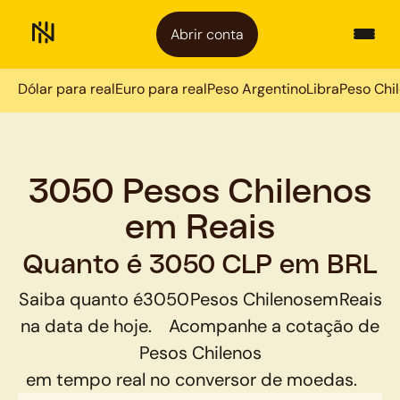
Abrir conta
Dólar para real
Euro para real
Peso Argentino
Libra
Peso Chi
3050 Pesos Chilenos
em Reais
Quanto é 3050 CLP em BRL
Saiba quanto é
3050
Pesos Chilenos
em
Reais
na data de hoje.
Acompanhe a cotação de
Pesos Chilenos
em tempo real no conversor de moedas.