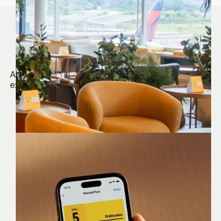
Quem é Nomad tem
muito mais
Aproveite todos os benefícios e vantagens
exclusivas da sua Conta Internacional
Nomad Lounge