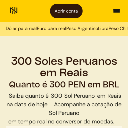
Abrir conta
Dólar para real
Euro para real
Peso Argentino
Libra
Peso Chi
300 Soles Peruanos
em Reais
Quanto é 300 PEN em BRL
Saiba quanto é
300
Sol Peruano
em
Reais
na data de hoje.
Acompanhe a cotação de
Sol Peruano
em tempo real no conversor de moedas.