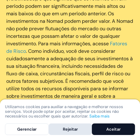
período podem ser significativamente mais altos ou
mais baixos do que em um período anterior. Os
investimentos na Nomad podem perder valor. A Nomad
não pode prever flutuações do mercado ou outras
incertezas que possam afetar o valor de qualquer
investimento. Para mais informações, acesse
Fatores
de Risco
. Como indivíduo, você deve considerar
cuidadosamente a adequação de seus investimentos à
sua situação financeira, incluindo necessidades de
fluxo de caixa, circunstâncias fiscais, perfil de risco ou
outros fatores subjetivos. É recomendado que você
utilize todos os recursos disponíveis para se informar
sobre investimentos de maneira geral e sobre a
composição geral de seu portfólio. Questões fiscais ou
Utilizamos cookies para auxiliar a navegação e melhorar nossos
legais relativas aos investimentos realizados através da
serviços. Você pode optar por aceitar, rejeitar os cookies não
necessários ou escolher quais quer autorizar.
Saiba mais
Nomad devem ser obtidas pelos próprios clientes. A
Nomad e suas afiliadas não fornecem nenhum tipo de
Gerenciar
Rejeitar
Aceitar
aconselhamento legal ou fiscal.