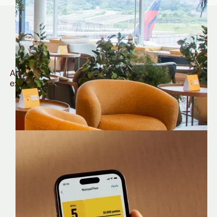
Quem é Nomad tem
muito mais
Aproveite todos os benefícios e vantagens
exclusivas da sua Conta Internacional
Nomad Lounge