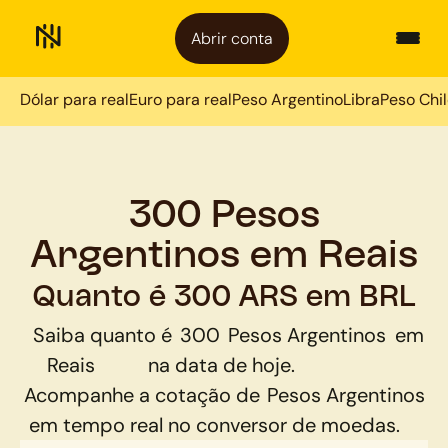
Abrir conta
Dólar para real
Euro para real
Peso Argentino
Libra
Peso Chi
300 Pesos
Argentinos em Reais
Quanto é 300 ARS em BRL
Saiba quanto é
300
Pesos Argentinos
em
Reais
na data de hoje.
Acompanhe a cotação de
Pesos Argentinos
em tempo real no conversor de moedas.