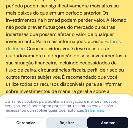
período podem ser significativamente mais altos ou
mais baixos do que em um período anterior. Os
investimentos na Nomad podem perder valor. A Nomad
não pode prever flutuações do mercado ou outras
incertezas que possam afetar o valor de qualquer
investimento. Para mais informações, acesse
Fatores
de Risco
. Como indivíduo, você deve considerar
cuidadosamente a adequação de seus investimentos à
sua situação financeira, incluindo necessidades de
fluxo de caixa, circunstâncias fiscais, perfil de risco ou
outros fatores subjetivos. É recomendado que você
utilize todos os recursos disponíveis para se informar
sobre investimentos de maneira geral e sobre a
composição geral de seu portfólio. Questões fiscais ou
Utilizamos cookies para auxiliar a navegação e melhorar nossos
legais relativas aos investimentos realizados através da
serviços. Você pode optar por aceitar, rejeitar os cookies não
necessários ou escolher quais quer autorizar.
Saiba mais
Nomad devem ser obtidas pelos próprios clientes. A
Nomad e suas afiliadas não fornecem nenhum tipo de
Gerenciar
Rejeitar
Aceitar
aconselhamento legal ou fiscal.