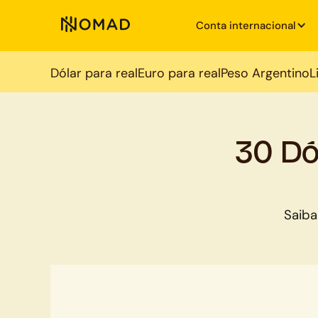
Conta internacional
Dólar para real
Euro para real
Peso Argentino
L
30 Dó
Saiba