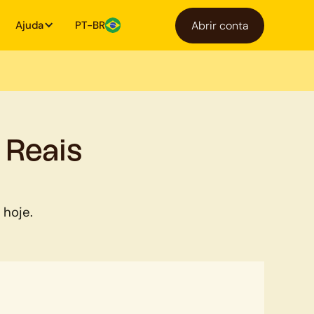
Ajuda
PT-BR
Abrir conta
 Reais
 hoje.