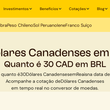
Investimentos
Benefícios
Cotações
Blog
ibra
Peso Chileno
Sol Peruano
Iene
Franco Suíço
lares Canadenses em
Quanto é 30 CAD em BRL
 quanto é
30
Dólares Canadenses
em
Reais
na data de
Acompanhe a cotação de
Dólares Canadenses
em tempo real no conversor de moedas.