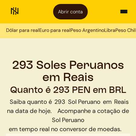
Abrir conta
Dólar para real
Euro para real
Peso Argentino
Libra
Peso Chi
293 Soles Peruanos
em Reais
Quanto é 293 PEN em BRL
Saiba quanto é
293
Sol Peruano
em
Reais
na data de hoje.
Acompanhe a cotação de
Sol Peruano
em tempo real no conversor de moedas.