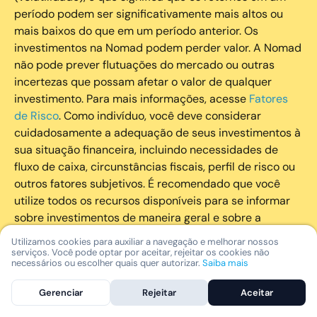
período podem ser significativamente mais altos ou
mais baixos do que em um período anterior. Os
investimentos na Nomad podem perder valor. A Nomad
não pode prever flutuações do mercado ou outras
incertezas que possam afetar o valor de qualquer
investimento. Para mais informações, acesse
Fatores
de Risco
. Como indivíduo, você deve considerar
cuidadosamente a adequação de seus investimentos à
sua situação financeira, incluindo necessidades de
fluxo de caixa, circunstâncias fiscais, perfil de risco ou
outros fatores subjetivos. É recomendado que você
utilize todos os recursos disponíveis para se informar
sobre investimentos de maneira geral e sobre a
composição geral de seu portfólio. Questões fiscais ou
Utilizamos cookies para auxiliar a navegação e melhorar nossos
legais relativas aos investimentos realizados através da
serviços. Você pode optar por aceitar, rejeitar os cookies não
necessários ou escolher quais quer autorizar.
Saiba mais
Nomad devem ser obtidas pelos próprios clientes. A
Nomad e suas afiliadas não fornecem nenhum tipo de
Gerenciar
Rejeitar
Aceitar
aconselhamento legal ou fiscal.