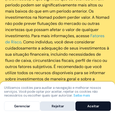
período podem ser significativamente mais altos ou
mais baixos do que em um período anterior. Os
investimentos na Nomad podem perder valor. A Nomad
não pode prever flutuações do mercado ou outras
incertezas que possam afetar o valor de qualquer
investimento. Para mais informações, acesse
Fatores
de Risco
. Como indivíduo, você deve considerar
cuidadosamente a adequação de seus investimentos à
sua situação financeira, incluindo necessidades de
fluxo de caixa, circunstâncias fiscais, perfil de risco ou
outros fatores subjetivos. É recomendado que você
utilize todos os recursos disponíveis para se informar
sobre investimentos de maneira geral e sobre a
composição geral de seu portfólio. Questões fiscais ou
Utilizamos cookies para auxiliar a navegação e melhorar nossos
legais relativas aos investimentos realizados através da
serviços. Você pode optar por aceitar, rejeitar os cookies não
necessários ou escolher quais quer autorizar.
Saiba mais
Nomad devem ser obtidas pelos próprios clientes. A
Nomad e suas afiliadas não fornecem nenhum tipo de
Gerenciar
Rejeitar
Aceitar
aconselhamento legal ou fiscal.