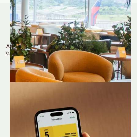
Quem é Nomad tem
muito mais
Aproveite todos os benefícios e vantagens
exclusivas da sua Conta Internacional
Nomad Lounge