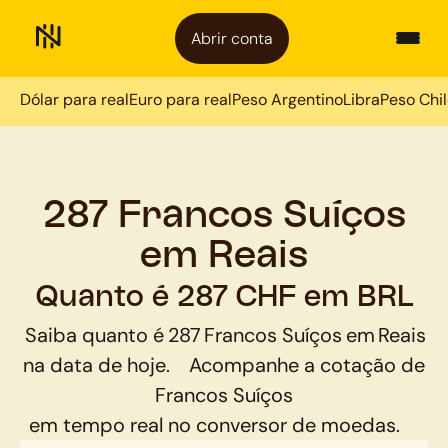
Abrir conta
Dólar para real
Euro para real
Peso Argentino
Libra
Peso Chi
287 Francos Suíços
em Reais
Quanto é 287 CHF em BRL
Saiba quanto é
287
Francos Suíços
em
Reais
na data de hoje.
Acompanhe a cotação de
Francos Suíços
em tempo real no conversor de moedas.