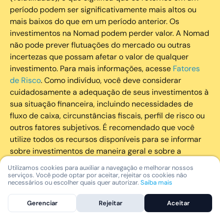
período podem ser significativamente mais altos ou
mais baixos do que em um período anterior. Os
investimentos na Nomad podem perder valor. A Nomad
não pode prever flutuações do mercado ou outras
incertezas que possam afetar o valor de qualquer
investimento. Para mais informações, acesse
Fatores
de Risco
. Como indivíduo, você deve considerar
cuidadosamente a adequação de seus investimentos à
sua situação financeira, incluindo necessidades de
fluxo de caixa, circunstâncias fiscais, perfil de risco ou
outros fatores subjetivos. É recomendado que você
utilize todos os recursos disponíveis para se informar
sobre investimentos de maneira geral e sobre a
composição geral de seu portfólio. Questões fiscais ou
Utilizamos cookies para auxiliar a navegação e melhorar nossos
legais relativas aos investimentos realizados através da
serviços. Você pode optar por aceitar, rejeitar os cookies não
necessários ou escolher quais quer autorizar.
Saiba mais
Nomad devem ser obtidas pelos próprios clientes. A
Nomad e suas afiliadas não fornecem nenhum tipo de
Gerenciar
Rejeitar
Aceitar
aconselhamento legal ou fiscal.