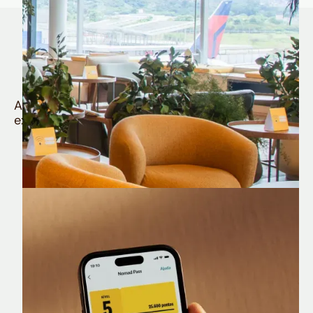
Quem é Nomad tem
muito mais
Aproveite todos os benefícios e vantagens
exclusivas da sua Conta Internacional
Nomad Lounge