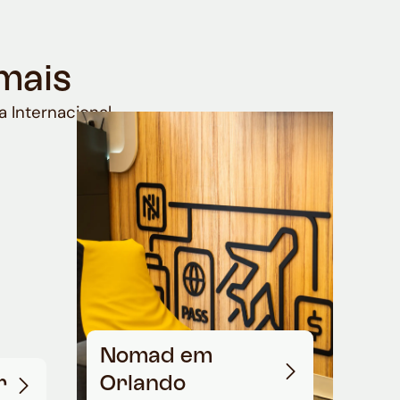
mais
a Internacional
Nomad em
r
Orlando