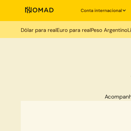
Conta internacional
Dólar para real
Euro para real
Peso Argentino
L
Acompanh