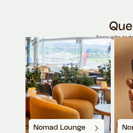
Que
Aproveite todo
Nomad Lounge
No