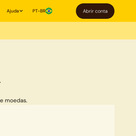
Ajuda
PT-BR
Abrir conta
L
de moedas.