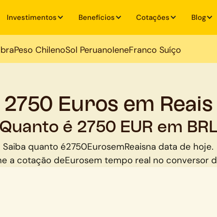
Investimentos
Benefícios
Cotações
Blog
ibra
Peso Chileno
Sol Peruano
Iene
Franco Suíço
2750 Euros em Reais
Quanto é 2750 EUR em BR
Saiba quanto é
2750
Euros
em
Reais
na data de hoje.
e a cotação de
Euros
em tempo real no conversor 