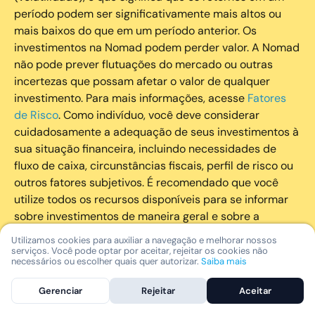
período podem ser significativamente mais altos ou
mais baixos do que em um período anterior. Os
investimentos na Nomad podem perder valor. A Nomad
não pode prever flutuações do mercado ou outras
incertezas que possam afetar o valor de qualquer
investimento. Para mais informações, acesse
Fatores
de Risco
. Como indivíduo, você deve considerar
cuidadosamente a adequação de seus investimentos à
sua situação financeira, incluindo necessidades de
fluxo de caixa, circunstâncias fiscais, perfil de risco ou
outros fatores subjetivos. É recomendado que você
utilize todos os recursos disponíveis para se informar
sobre investimentos de maneira geral e sobre a
composição geral de seu portfólio. Questões fiscais ou
Utilizamos cookies para auxiliar a navegação e melhorar nossos
legais relativas aos investimentos realizados através da
serviços. Você pode optar por aceitar, rejeitar os cookies não
necessários ou escolher quais quer autorizar.
Saiba mais
Nomad devem ser obtidas pelos próprios clientes. A
Nomad e suas afiliadas não fornecem nenhum tipo de
Gerenciar
Rejeitar
Aceitar
aconselhamento legal ou fiscal.