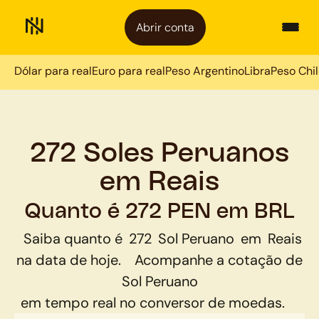
Abrir conta
Dólar para real
Euro para real
Peso Argentino
Libra
Peso Chi
272 Soles Peruanos
em Reais
Quanto é 272 PEN em BRL
Saiba quanto é
272
Sol Peruano
em
Reais
na data de hoje.
Acompanhe a cotação de
Sol Peruano
em tempo real no conversor de moedas.