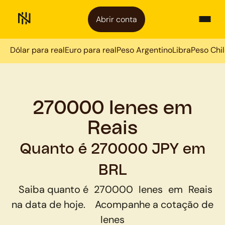
Abrir conta
Dólar para real
Euro para real
Peso Argentino
Libra
Peso Chi
270000 Ienes em
Reais
Quanto é 270000 JPY em
BRL
Saiba quanto é
270000
Ienes
em
Reais
na data de hoje.
Acompanhe a cotação de
Ienes