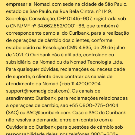
empresarial Nomad, com sede na cidade de São Paulo,
estado de São Paulo, na Rua Bela Cintra, nº 1149,
Sobreloja, Consolação, CEP 01.415-907, registrada sob
o CNPJ/MF nº 34.662.852/0001-66, que também é
correspondente cambial do Ouribank, para a realização
de operações de câmbio dos clientes, conforme
estabelecido na Resolução CMN 4.935, de 29 de julho
de 2021. O Ouribank não é afiliado, controlado ou
subsidiário, da Nomad ou da Nomad Tecnologia Ltda.
Para quaisquer dúvidas, reclamações ou necessidade
de suporte, o cliente deve contatar os canais de
atendimento da Nomad (+55 11 4200.0204,
support@nomadglobal.com). Os canais de
atendimento Ouribank, para reclamações relacionadas
a operações de câmbio, são +55 0800-775-0404
(SAC) ou SAC@ouribank.com. Caso o SAC do Ouribank
não resolva a demanda, entre em contato com a
Ouvidoria do Ouribank para questões de câmbio sob
responsabilidade deles, nos telefones 0800-603-