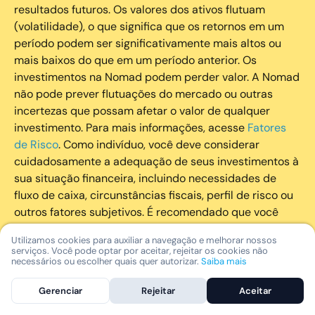
resultados futuros. Os valores dos ativos flutuam
(volatilidade), o que significa que os retornos em um
período podem ser significativamente mais altos ou
mais baixos do que em um período anterior. Os
investimentos na Nomad podem perder valor. A Nomad
não pode prever flutuações do mercado ou outras
incertezas que possam afetar o valor de qualquer
investimento. Para mais informações, acesse
Fatores
de Risco
. Como indivíduo, você deve considerar
cuidadosamente a adequação de seus investimentos à
sua situação financeira, incluindo necessidades de
fluxo de caixa, circunstâncias fiscais, perfil de risco ou
outros fatores subjetivos. É recomendado que você
utilize todos os recursos disponíveis para se informar
Utilizamos cookies para auxiliar a navegação e melhorar nossos
sobre investimentos de maneira geral e sobre a
serviços. Você pode optar por aceitar, rejeitar os cookies não
composição geral de seu portfólio. Questões fiscais ou
necessários ou escolher quais quer autorizar.
Saiba mais
legais relativas aos investimentos realizados através da
Gerenciar
Rejeitar
Aceitar
Nomad devem ser obtidas pelos próprios clientes. A
Nomad e suas afiliadas não fornecem nenhum tipo de