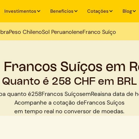
Investimentos
Benefícios
Cotações
Blog
ibra
Peso Chileno
Sol Peruano
Iene
Franco Suíço
 Francos Suíços em R
Quanto é 258 CHF em BRL
ba quanto é
258
Francos Suíços
em
Reais
na data de h
Acompanhe a cotação de
Francos Suíços
em tempo real no conversor de moedas.