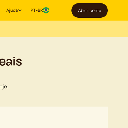
Ajuda
PT-BR
Abrir conta
eais
oje.