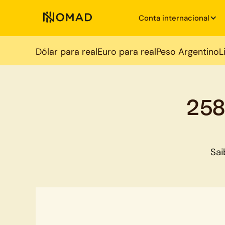
Conta internacional
Dólar para real
Euro para real
Peso Argentino
L
258
Sai