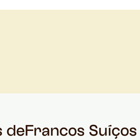
s de
Francos Suíços