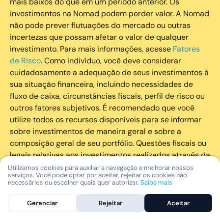
mais baixos do que em um período anterior. Os
investimentos na Nomad podem perder valor. A Nomad
não pode prever flutuações do mercado ou outras
incertezas que possam afetar o valor de qualquer
investimento. Para mais informações, acesse
Fatores
de Risco
. Como indivíduo, você deve considerar
cuidadosamente a adequação de seus investimentos à
sua situação financeira, incluindo necessidades de
fluxo de caixa, circunstâncias fiscais, perfil de risco ou
outros fatores subjetivos. É recomendado que você
utilize todos os recursos disponíveis para se informar
sobre investimentos de maneira geral e sobre a
composição geral de seu portfólio. Questões fiscais ou
legais relativas aos investimentos realizados através da
Nomad devem ser obtidas pelos próprios clientes. A
Utilizamos cookies para auxiliar a navegação e melhorar nossos
serviços. Você pode optar por aceitar, rejeitar os cookies não
Nomad e suas afiliadas não fornecem nenhum tipo de
necessários ou escolher quais quer autorizar.
Saiba mais
aconselhamento legal ou fiscal.
Gerenciar
Rejeitar
Aceitar
A Nomad Wealth Management Ltda. (“Nomad Wealth”),