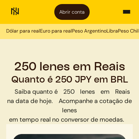
Abrir conta
Dólar para real
Euro para real
Peso Argentino
Libra
Peso Chi
250 Ienes em Reais
Quanto é 250 JPY em BRL
Saiba quanto é
250
Ienes
em
Reais
na data de hoje.
Acompanhe a cotação de
Ienes
em tempo real no conversor de moedas.