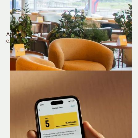
Quem é Nomad tem
muito mais
Aproveite todos os benefícios e vantagens
exclusivas da sua Conta Internacional
Nomad Lounge
Sala VIP no Aeroporto de Guarulhos