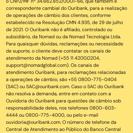
o CNPJ/MF nº 34.662.852/0001-66, que também é
correspondente cambial do Ouribank, para a realização
de operações de câmbio dos clientes, conforme
estabelecido na Resolução CMN 4.935, de 29 de julho
de 2021. O Ouribank não é afiliado, controlado ou
subsidiário, da Nomad ou da Nomad Tecnologia Ltda.
Para quaisquer dúvidas, reclamações ou necessidade
de suporte, o cliente deve contatar os canais de
atendimento da Nomad (+55 11 4200.0204,
support@nomadglobal.com). Os canais de
atendimento Ouribank, para reclamações relacionadas
a operações de câmbio, são +55 0800-775-0404
(SAC) ou SAC@ouribank.com. Caso o SAC do Ouribank
não resolva a demanda, entre em contato com a
Ouvidoria do Ouribank para questões de câmbio sob
responsabilidade deles, nos telefones 0800-603-
4444 ou 0800-775-4000, ou pelo e-mail
ouvidoria@ouribank.com. O número de telefone da
Central de Atendimento ao Público do Banco Central