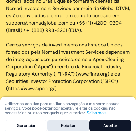
domiciliados no Brasil, que se tornaram clientes da
Nomad Investement Services por meio da Global DTVM,
estão convidados a entrar em contato conosco em
support@nomadglobal.com ou +55 (11) 4200-0204
(Brasil) / +1 (888) 998-2261 (EUA).
Certos serviços de investimento nos Estados Unidos
fornecidos pela Nomad Investment Services dependem
de integrações com parceiros, como a Apex Clearing
Corporation (“Apex”), membro da Financial Industry
Regulatory Authority (“FINRA”) (www.finra.org) e da
Securities Investor Protection Corporation (“SIPC”)
(https://www.sipc.org/).
A SIPC protege os valores mobiliários de clientes de
Utilizamos cookies para auxiliar a navegação e melhorar nossos
serviços. Você pode optar por aceitar, rejeitar os cookies não
seus membros em até US$ 250.000,00 para
necessários ou escolher quais quer autorizar.
Saiba mais
reclamações de dinheiro. Brochura explicativa
disponível mediante solicitação ou em www.sipc.org. O
Gerenciar
Rejeitar
Aceitar
SIPC não protege contra perdas de mercado e não