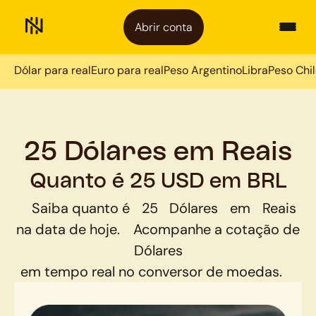
Abrir conta
Dólar para real
Euro para real
Peso Argentino
Libra
Peso Chi
25 Dólares em Reais
Quanto é 25 USD em BRL
Saiba quanto é
25
Dólares
em
Reais
na data de hoje.
Acompanhe a cotação de
Dólares
em tempo real no conversor de moedas.