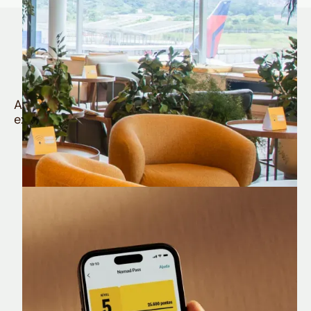
Quem é Nomad tem
muito mais
Aproveite todos os benefícios e vantagens
exclusivas da sua Conta Internacional
Nomad Lounge