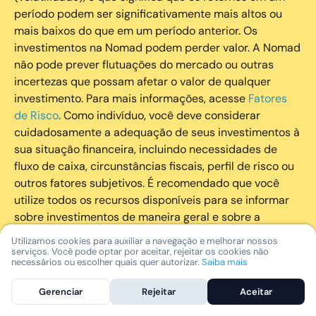
período podem ser significativamente mais altos ou
mais baixos do que em um período anterior. Os
investimentos na Nomad podem perder valor. A Nomad
não pode prever flutuações do mercado ou outras
incertezas que possam afetar o valor de qualquer
investimento. Para mais informações, acesse
Fatores
de Risco
. Como indivíduo, você deve considerar
cuidadosamente a adequação de seus investimentos à
sua situação financeira, incluindo necessidades de
fluxo de caixa, circunstâncias fiscais, perfil de risco ou
outros fatores subjetivos. É recomendado que você
utilize todos os recursos disponíveis para se informar
sobre investimentos de maneira geral e sobre a
composição geral de seu portfólio. Questões fiscais ou
Utilizamos cookies para auxiliar a navegação e melhorar nossos
legais relativas aos investimentos realizados através da
serviços. Você pode optar por aceitar, rejeitar os cookies não
necessários ou escolher quais quer autorizar.
Saiba mais
Nomad devem ser obtidas pelos próprios clientes. A
Nomad e suas afiliadas não fornecem nenhum tipo de
Gerenciar
Rejeitar
Aceitar
aconselhamento legal ou fiscal.