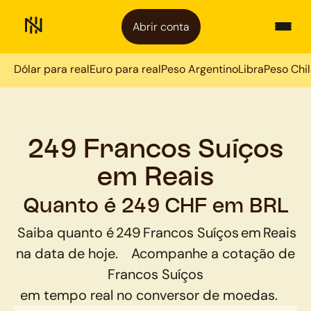
Abrir conta
Dólar para real
Euro para real
Peso Argentino
Libra
Peso Chi
249 Francos Suíços
em Reais
Quanto é 249 CHF em BRL
Saiba quanto é
249
Francos Suíços
em
Reais
na data de hoje.
Acompanhe a cotação de
Francos Suíços
em tempo real no conversor de moedas.