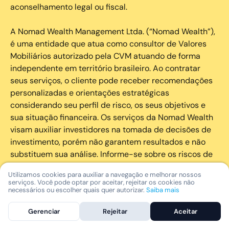
aconselhamento legal ou fiscal.
A Nomad Wealth Management Ltda. (“Nomad Wealth”),
é uma entidade que atua como consultor de Valores
Mobiliários autorizado pela CVM atuando de forma
independente em território brasileiro. Ao contratar
seus serviços, o cliente pode receber recomendações
personalizadas e orientações estratégicas
considerando seu perfil de risco, os seus objetivos e
sua situação financeira. Os serviços da Nomad Wealth
visam auxiliar investidores na tomada de decisões de
investimento, porém não garantem resultados e não
substituem sua análise. Informe-se sobre os riscos de
cada investimento e invista com responsabilidade.
Utilizamos cookies para auxiliar a navegação e melhorar nossos
serviços. Você pode optar por aceitar, rejeitar os cookies não
As marcas registradas, logotipos e marcas de serviço
necessários ou escolher quais quer autorizar.
Saiba mais
que aparecem nos Serviços, incluindo, mas não se
Gerenciar
Rejeitar
Aceitar
limitando à marca registrada “Nomad” são marcas
registradas e marcas de serviço da Nomad. Outros