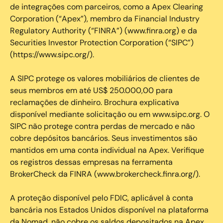
de integrações com parceiros, como a Apex Clearing
Corporation (“Apex”), membro da Financial Industry
Regulatory Authority (“FINRA”) (www.finra.org) e da
Securities Investor Protection Corporation (“SIPC”)
(https://www.sipc.org/).
A SIPC protege os valores mobiliários de clientes de
seus membros em até US$ 250.000,00 para
reclamações de dinheiro. Brochura explicativa
disponível mediante solicitação ou em www.sipc.org. O
SIPC não protege contra perdas de mercado e não
cobre depósitos bancários. Seus investimentos são
mantidos em uma conta individual na Apex. Verifique
os registros dessas empresas na ferramenta
BrokerCheck da FINRA (www.brokercheck.finra.org/).
A proteção disponível pelo FDIC, aplicável à conta
bancária nos Estados Unidos disponível na plataforma
da Nomad, não cobre os saldos depositados na Apex.