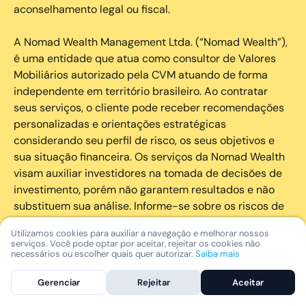
aconselhamento legal ou fiscal.
A Nomad Wealth Management Ltda. (“Nomad Wealth”),
é uma entidade que atua como consultor de Valores
Mobiliários autorizado pela CVM atuando de forma
independente em território brasileiro. Ao contratar
seus serviços, o cliente pode receber recomendações
personalizadas e orientações estratégicas
considerando seu perfil de risco, os seus objetivos e
sua situação financeira. Os serviços da Nomad Wealth
visam auxiliar investidores na tomada de decisões de
investimento, porém não garantem resultados e não
substituem sua análise. Informe-se sobre os riscos de
cada investimento e invista com responsabilidade.
Utilizamos cookies para auxiliar a navegação e melhorar nossos
serviços. Você pode optar por aceitar, rejeitar os cookies não
As marcas registradas, logotipos e marcas de serviço
necessários ou escolher quais quer autorizar.
Saiba mais
que aparecem nos Serviços, incluindo, mas não se
Gerenciar
Rejeitar
Aceitar
limitando à marca registrada “Nomad” são marcas
registradas e marcas de serviço da Nomad. Outros