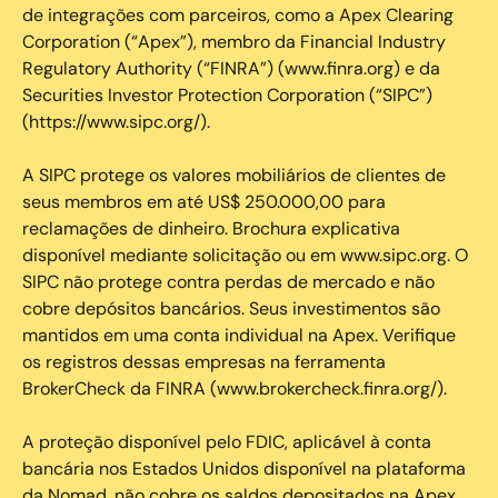
de integrações com parceiros, como a Apex Clearing
Corporation (“Apex”), membro da Financial Industry
Regulatory Authority (“FINRA”) (www.finra.org) e da
Securities Investor Protection Corporation (“SIPC”)
(https://www.sipc.org/).
A SIPC protege os valores mobiliários de clientes de
seus membros em até US$ 250.000,00 para
reclamações de dinheiro. Brochura explicativa
disponível mediante solicitação ou em www.sipc.org. O
SIPC não protege contra perdas de mercado e não
cobre depósitos bancários. Seus investimentos são
mantidos em uma conta individual na Apex. Verifique
os registros dessas empresas na ferramenta
BrokerCheck da FINRA (www.brokercheck.finra.org/).
A proteção disponível pelo FDIC, aplicável à conta
bancária nos Estados Unidos disponível na plataforma
da Nomad, não cobre os saldos depositados na Apex.