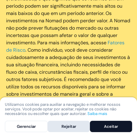
período podem ser significativamente mais altos ou
mais baixos do que em um período anterior. Os
investimentos na Nomad podem perder valor. A Nomad
não pode prever flutuações do mercado ou outras
incertezas que possam afetar o valor de qualquer
investimento. Para mais informações, acesse
Fatores
de Risco
. Como indivíduo, você deve considerar
cuidadosamente a adequação de seus investimentos à
sua situação financeira, incluindo necessidades de
fluxo de caixa, circunstâncias fiscais, perfil de risco ou
outros fatores subjetivos. É recomendado que você
utilize todos os recursos disponíveis para se informar
sobre investimentos de maneira geral e sobre a
composição geral de seu portfólio. Questões fiscais ou
Utilizamos cookies para auxiliar a navegação e melhorar nossos
legais relativas aos investimentos realizados através da
serviços. Você pode optar por aceitar, rejeitar os cookies não
necessários ou escolher quais quer autorizar.
Saiba mais
Nomad devem ser obtidas pelos próprios clientes. A
Nomad e suas afiliadas não fornecem nenhum tipo de
Gerenciar
Rejeitar
Aceitar
aconselhamento legal ou fiscal.