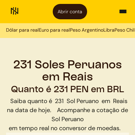
Abrir conta
Dólar para real
Euro para real
Peso Argentino
Libra
Peso Chi
231 Soles Peruanos
em Reais
Quanto é 231 PEN em BRL
Saiba quanto é
231
Sol Peruano
em
Reais
na data de hoje.
Acompanhe a cotação de
Sol Peruano
em tempo real no conversor de moedas.